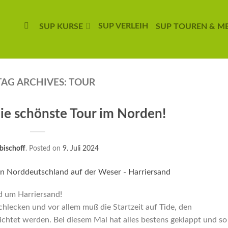
SUP VERLEIH
SUP KURSE
SUP TOUREN & M
TAG ARCHIVES:
TOUR
die schönste Tour im Norden!
 bischoff
.
Posted on
9. Juli 2024
 um Harriersand!
chlecken und vor allem muß die Startzeit auf Tide, den
htet werden. Bei diesem Mal hat alles bestens geklappt und so