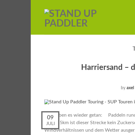
Harriersand – 
by
axel
Wir haben es wieder getan: Paddeln rund
09
Mit 22,5km ist dieser Strecke kein Zuckers
JULI
Windverhältnissen und dem Wetter ausgeric