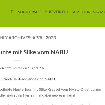
SUP VERLEIH
SUP KURSE
SUP TOUREN & M
LY ARCHIVES:
APRIL 2023
Hunte mit Silke vom NABU
bischoff
.
Posted on
1. April 2023
 beliebte Hunte Tour mit Silke Kreusel vom NABU Oldenburger
ler müsst ihr hier einmal dabei gewesen sein!