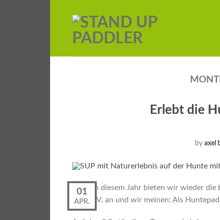
MONTH
Erlebt die 
by
axel 
Auch in diesem Jahr bieten wir wieder die
01
Land e.V. an und wir meinen: Als Huntepadd
APR.