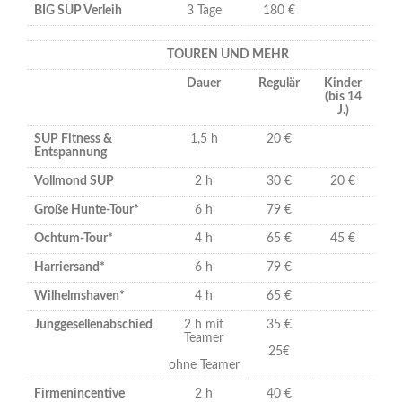
BIG SUP Verleih
3 Tage
180 €
TOUREN UND MEHR
Dauer
Regulär
Kinder
(bis 14
J.)
SUP Fitness &
1,5 h
20 €
Entspannung
Vollmond SUP
2 h
30 €
20 €
Große Hunte-Tour*
6 h
79 €
Ochtum-Tour*
4 h
65 €
45 €
Harriersand*
6 h
79 €
Wilhelmshaven*
4 h
65 €
Junggesellenabschied
2 h mit
35 €
Teamer
25€
ohne Teamer
Firmenincentive
2 h
40 €