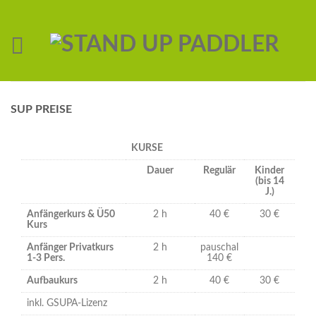
SUP PREISE
KURSE
Dauer
Regulär
Kinder
(bis 14
J.)
Anfängerkurs & Ü50
2 h
40 €
30 €
Kurs
Anfänger Privatkurs
2 h
pauschal
1-3 Pers.
140 €
Aufbaukurs
2 h
40 €
30 €
inkl. GSUPA-Lizenz