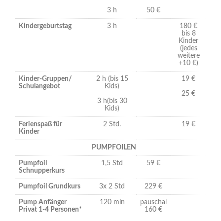
3 h
50 €
Kindergeburtstag
3 h
180 €
bis 8
Kinder
(jedes
weitere
+10 €)
Kinder-Gruppen/
2 h (bis 15
19 €
Schulangebot
Kids)
25 €
3 h(bis 30
Kids)
Ferienspaß für
2 Std.
19 €
Kinder
PUMPFOILEN
Pumpfoil
1,5 Std
59 €
Schnupperkurs
Pumpfoil Grundkurs
3x 2 Std
229 €
Pump Anfänger
120 min
pauschal
Privat 1-4 Personen*
160 €