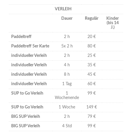
VERLEIH
Dauer
Regulär
Kinder
(bis 14
J.)
Paddeltreff
2 h
20 €
Paddeltreff 5er Karte
5x 2 h
80 €
individueller Verleih
2 h
25 €
individueller Verleih
4 h
35 €
individueller Verleih
8 h
45 €
individueller Verleih
1 Tag
60 €
SUP to Go Verleih
1
99 €
Wochenende
SUP to Go Verleih
1 Woche
149 €
BIG SUP Verleih
2 h
79 €
BIG SUP Verleih
4 Std
99 €