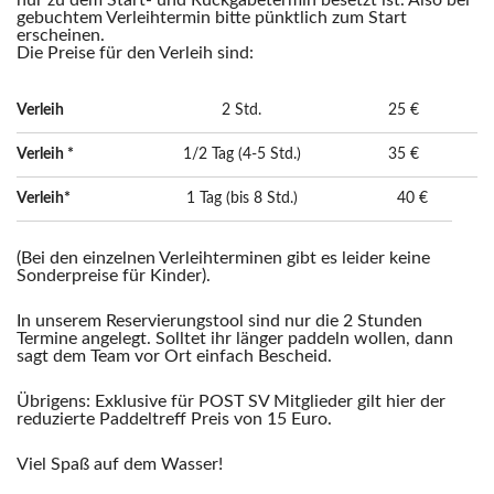
nur zu dem Start- und Rückgabetermin besetzt ist. Also bei
gebuchtem Verleihtermin bitte pünktlich zum Start
erscheinen.
Die Preise für den Verleih sind:
Verleih
2 Std.
25 €
Verleih *
1/2 Tag (4-5 Std.)
35 €
Verleih*
1 Tag (bis 8 Std.)
40 €
(Bei den einzelnen Verleihterminen gibt es leider keine
Sonderpreise für Kinder).
In unserem Reservierungstool sind nur die 2 Stunden
Termine angelegt. Solltet ihr länger paddeln wollen, dann
sagt dem Team vor Ort einfach Bescheid.
Übrigens: Exklusive für POST SV Mitglieder gilt hier der
reduzierte Paddeltreff Preis von 15 Euro.
Viel Spaß auf dem Wasser!