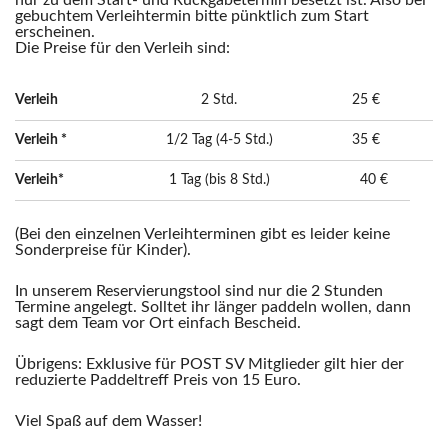
nur zu dem Start- und Rückgabetermin besetzt ist. Also bei
gebuchtem Verleihtermin bitte pünktlich zum Start
erscheinen.
Die Preise für den Verleih sind:
Verleih
2 Std.
25 €
Verleih *
1/2 Tag (4-5 Std.)
35 €
Verleih*
1 Tag (bis 8 Std.)
40 €
(Bei den einzelnen Verleihterminen gibt es leider keine
Sonderpreise für Kinder).
In unserem Reservierungstool sind nur die 2 Stunden
Termine angelegt. Solltet ihr länger paddeln wollen, dann
sagt dem Team vor Ort einfach Bescheid.
Übrigens: Exklusive für POST SV Mitglieder gilt hier der
reduzierte Paddeltreff Preis von 15 Euro.
Viel Spaß auf dem Wasser!