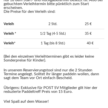
nur zu dem Start- und Rückgabetermin besetzt ist. Also bei
gebuchtem Verleihtermin bitte pünktlich zum Start
erscheinen.
Die Preise für den Verleih sind:
Verleih
2 Std.
25 €
Verleih *
1/2 Tag (4-5 Std.)
35 €
Verleih*
1 Tag (bis 8 Std.)
40 €
(Bei den einzelnen Verleihterminen gibt es leider keine
Sonderpreise für Kinder).
In unserem Reservierungstool sind nur die 2 Stunden
Termine angelegt. Solltet ihr länger paddeln wollen, dann
sagt dem Team vor Ort einfach Bescheid.
Übrigens: Exklusive für POST SV Mitglieder gilt hier der
reduzierte Paddeltreff Preis von 15 Euro.
Viel Spaß auf dem Wasser!