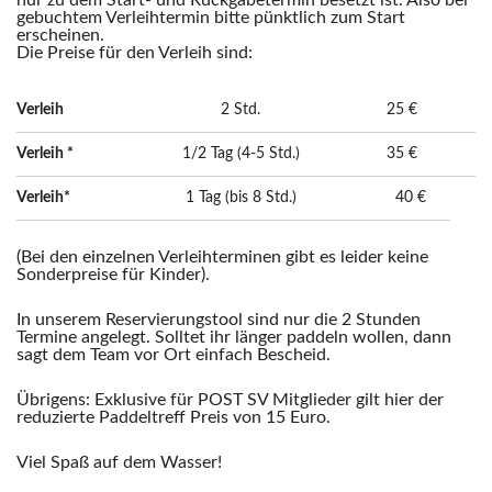
nur zu dem Start- und Rückgabetermin besetzt ist. Also bei
gebuchtem Verleihtermin bitte pünktlich zum Start
erscheinen.
Die Preise für den Verleih sind:
Verleih
2 Std.
25 €
Verleih *
1/2 Tag (4-5 Std.)
35 €
Verleih*
1 Tag (bis 8 Std.)
40 €
(Bei den einzelnen Verleihterminen gibt es leider keine
Sonderpreise für Kinder).
In unserem Reservierungstool sind nur die 2 Stunden
Termine angelegt. Solltet ihr länger paddeln wollen, dann
sagt dem Team vor Ort einfach Bescheid.
Übrigens: Exklusive für POST SV Mitglieder gilt hier der
reduzierte Paddeltreff Preis von 15 Euro.
Viel Spaß auf dem Wasser!