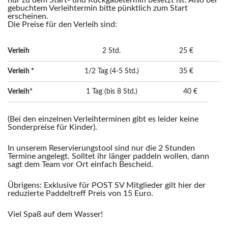
nur zu dem Start- und Rückgabetermin besetzt ist. Also bei
gebuchtem Verleihtermin bitte pünktlich zum Start
erscheinen.
Die Preise für den Verleih sind:
Verleih
2 Std.
25 €
Verleih *
1/2 Tag (4-5 Std.)
35 €
Verleih*
1 Tag (bis 8 Std.)
40 €
(Bei den einzelnen Verleihterminen gibt es leider keine
Sonderpreise für Kinder).
In unserem Reservierungstool sind nur die 2 Stunden
Termine angelegt. Solltet ihr länger paddeln wollen, dann
sagt dem Team vor Ort einfach Bescheid.
Übrigens: Exklusive für POST SV Mitglieder gilt hier der
reduzierte Paddeltreff Preis von 15 Euro.
Viel Spaß auf dem Wasser!