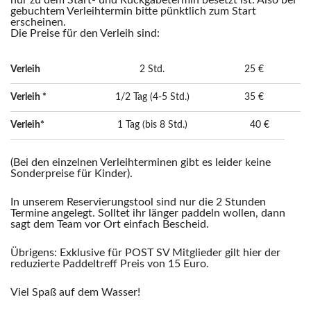
nur zu dem Start- und Rückgabetermin besetzt ist. Also bei
gebuchtem Verleihtermin bitte pünktlich zum Start
erscheinen.
Die Preise für den Verleih sind:
Verleih
2 Std.
25 €
Verleih *
1/2 Tag (4-5 Std.)
35 €
Verleih*
1 Tag (bis 8 Std.)
40 €
(Bei den einzelnen Verleihterminen gibt es leider keine
Sonderpreise für Kinder).
In unserem Reservierungstool sind nur die 2 Stunden
Termine angelegt. Solltet ihr länger paddeln wollen, dann
sagt dem Team vor Ort einfach Bescheid.
Übrigens: Exklusive für POST SV Mitglieder gilt hier der
reduzierte Paddeltreff Preis von 15 Euro.
Viel Spaß auf dem Wasser!