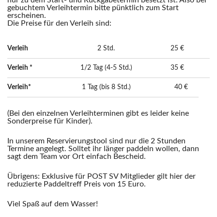
nur zu dem Start- und Rückgabetermin besetzt ist. Also bei
gebuchtem Verleihtermin bitte pünktlich zum Start
erscheinen.
Die Preise für den Verleih sind:
Verleih
2 Std.
25 €
Verleih *
1/2 Tag (4-5 Std.)
35 €
Verleih*
1 Tag (bis 8 Std.)
40 €
(Bei den einzelnen Verleihterminen gibt es leider keine
Sonderpreise für Kinder).
In unserem Reservierungstool sind nur die 2 Stunden
Termine angelegt. Solltet ihr länger paddeln wollen, dann
sagt dem Team vor Ort einfach Bescheid.
Übrigens: Exklusive für POST SV Mitglieder gilt hier der
reduzierte Paddeltreff Preis von 15 Euro.
Viel Spaß auf dem Wasser!