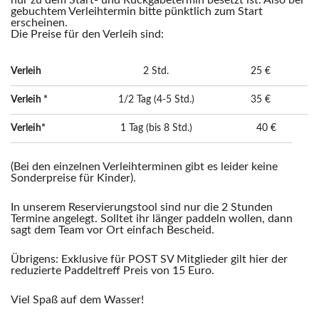
nur zu dem Start- und Rückgabetermin besetzt ist. Also bei
gebuchtem Verleihtermin bitte pünktlich zum Start
erscheinen.
Die Preise für den Verleih sind:
Verleih
2 Std.
25 €
Verleih *
1/2 Tag (4-5 Std.)
35 €
Verleih*
1 Tag (bis 8 Std.)
40 €
(Bei den einzelnen Verleihterminen gibt es leider keine
Sonderpreise für Kinder).
In unserem Reservierungstool sind nur die 2 Stunden
Termine angelegt. Solltet ihr länger paddeln wollen, dann
sagt dem Team vor Ort einfach Bescheid.
Übrigens: Exklusive für POST SV Mitglieder gilt hier der
reduzierte Paddeltreff Preis von 15 Euro.
Viel Spaß auf dem Wasser!