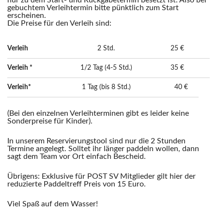
nur zu dem Start- und Rückgabetermin besetzt ist. Also bei
gebuchtem Verleihtermin bitte pünktlich zum Start
erscheinen.
Die Preise für den Verleih sind:
Verleih
2 Std.
25 €
Verleih *
1/2 Tag (4-5 Std.)
35 €
Verleih*
1 Tag (bis 8 Std.)
40 €
(Bei den einzelnen Verleihterminen gibt es leider keine
Sonderpreise für Kinder).
In unserem Reservierungstool sind nur die 2 Stunden
Termine angelegt. Solltet ihr länger paddeln wollen, dann
sagt dem Team vor Ort einfach Bescheid.
Übrigens: Exklusive für POST SV Mitglieder gilt hier der
reduzierte Paddeltreff Preis von 15 Euro.
Viel Spaß auf dem Wasser!