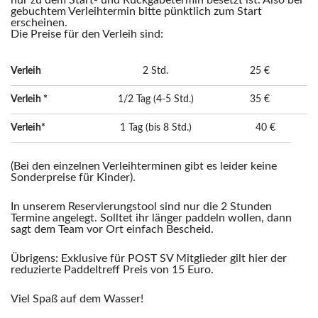
nur zu dem Start- und Rückgabetermin besetzt ist. Also bei
gebuchtem Verleihtermin bitte pünktlich zum Start
erscheinen.
Die Preise für den Verleih sind:
Verleih
2 Std.
25 €
Verleih *
1/2 Tag (4-5 Std.)
35 €
Verleih*
1 Tag (bis 8 Std.)
40 €
(Bei den einzelnen Verleihterminen gibt es leider keine
Sonderpreise für Kinder).
In unserem Reservierungstool sind nur die 2 Stunden
Termine angelegt. Solltet ihr länger paddeln wollen, dann
sagt dem Team vor Ort einfach Bescheid.
Übrigens: Exklusive für POST SV Mitglieder gilt hier der
reduzierte Paddeltreff Preis von 15 Euro.
Viel Spaß auf dem Wasser!