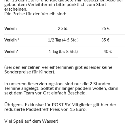
nur zu dem Start- und Rückgabetermin besetzt ist. Also bei
gebuchtem Verleihtermin bitte pünktlich zum Start
erscheinen.
Die Preise für den Verleih sind:
Verleih
2 Std.
25 €
Verleih *
1/2 Tag (4-5 Std.)
35 €
Verleih*
1 Tag (bis 8 Std.)
40 €
(Bei den einzelnen Verleihterminen gibt es leider keine
Sonderpreise für Kinder).
In unserem Reservierungstool sind nur die 2 Stunden
Termine angelegt. Solltet ihr länger paddeln wollen, dann
sagt dem Team vor Ort einfach Bescheid.
Übrigens: Exklusive für POST SV Mitglieder gilt hier der
reduzierte Paddeltreff Preis von 15 Euro.
Viel Spaß auf dem Wasser!