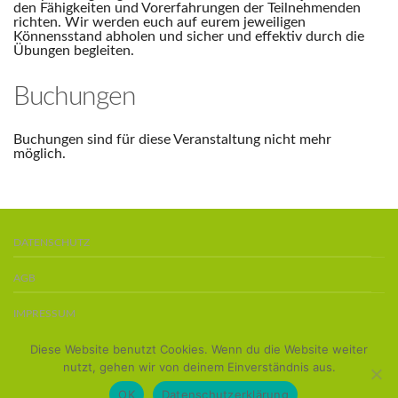
den Fähigkeiten und Vorerfahrungen der Teilnehmenden
richten. Wir werden euch auf eurem jeweiligen
Könnensstand abholen und sicher und effektiv durch die
Übungen begleiten.
Buchungen
Buchungen sind für diese Veranstaltung nicht mehr
möglich.
DATENSCHUTZ
AGB
IMPRESSUM
Diese Website benutzt Cookies. Wenn du die Website weiter
BOARDS KAUFEN
nutzt, gehen wir von deinem Einverständnis aus.
Copyright 2016 ©
Team Stand-Up-Paddler
OK
Datenschutzerklärung