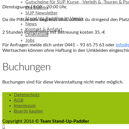
Gutscheine für SUP Kurse, -Verleih & -Touren & Pu
Dienstags von 18:00 – 20:00 Uhr,
Die Station
SUP Newsletter
Stand Up Paddling im Verein
Da die Plätze sehr begrenzt sind, solltest du dringend den Platz
News
Kontakt & Anfahrt
2 Stunden Pumpfoiling mit Betreuung kosten 35,-€
Downloads
Jobs
Für Anfragen melde dich unter 0441 – 93 65 75 63 oder
info@s
Wertsachen können ohne Haftung in den Umkleiden eingeschlo
Buchungen
Buchungen sind für diese Veranstaltung nicht mehr möglich.
Datenschutz
AGB
Impressum
Boards kaufen
Copyright 2016 ©
Team Stand-Up-Paddler