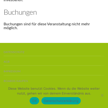
investieren.
Buchungen
Buchungen sind für diese Veranstaltung nicht mehr
möglich.
DATENSCHUTZ
AGB
IMPRESSUM
BOARDS KAUFEN
Diese Website benutzt Cookies. Wenn du die Website weiter
Copyright 2016 ©
Team Stand-Up-Paddler
nutzt, gehen wir von deinem Einverständnis aus.
OK
Datenschutzerklärung