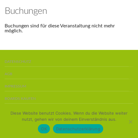
Buchungen
Buchungen sind für diese Veranstaltung nicht mehr
möglich.
DATENSCHUTZ
AGB
IMPRESSUM
BOARDS KAUFEN
Copyright 2016 ©
Team Stand-Up-Paddler
Diese Website benutzt Cookies. Wenn du die Website weiter
nutzt, gehen wir von deinem Einverständnis aus.
OK
Datenschutzerklärung