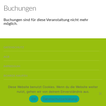
Buchungen
Buchungen sind für diese Veranstaltung nicht mehr
möglich.
DATENSCHUTZ
AGB
IMPRESSUM
BOARDS KAUFEN
Copyright 2016 ©
Team Stand-Up-Paddler
Diese Website benutzt Cookies. Wenn du die Website weiter
nutzt, gehen wir von deinem Einverständnis aus.
OK
Datenschutzerklärung