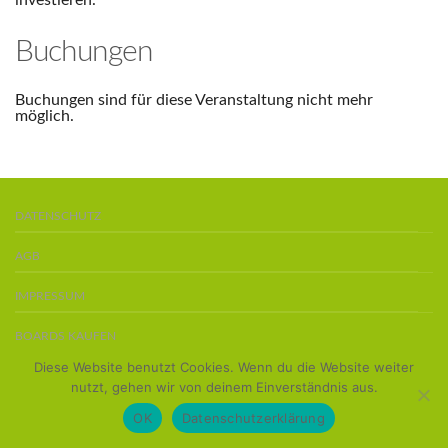
investieren.
Buchungen
Buchungen sind für diese Veranstaltung nicht mehr
möglich.
DATENSCHUTZ
AGB
IMPRESSUM
BOARDS KAUFEN
Diese Website benutzt Cookies. Wenn du die Website weiter
Copyright 2016 ©
Team Stand-Up-Paddler
nutzt, gehen wir von deinem Einverständnis aus.
OK
Datenschutzerklärung