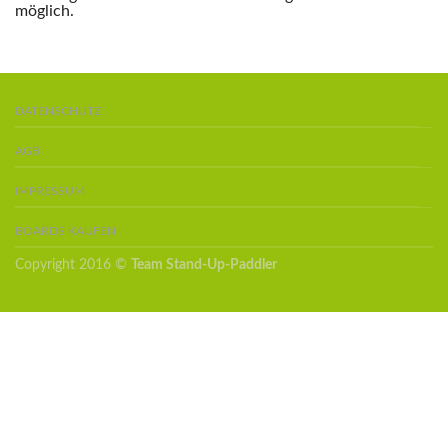
möglich.
DATENSCHUTZ
AGB
IMPRESSUM
BOARDS KAUFEN
Copyright 2016 ©
Team Stand-Up-Paddler