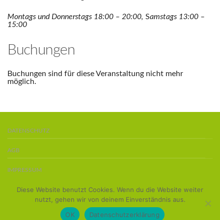
Montags und Donnerstags 18:00 – 20:00,
S
amstags 13:00 –
15:00
Buchungen
Buchungen sind für diese Veranstaltung nicht mehr
möglich.
DATENSCHUTZ
AGB
IMPRESSUM
Diese Website benutzt Cookies. Wenn du die Website weiter
BOARDS KAUFEN
nutzt, gehen wir von deinem Einverständnis aus.
Copyright 2016 ©
Team Stand-Up-Paddler
OK
Datenschutzerklärung