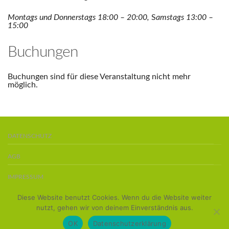
Montags und Donnerstags 18:00 – 20:00,
S
amstags 13:00 –
15:00
Buchungen
Buchungen sind für diese Veranstaltung nicht mehr
möglich.
DATENSCHUTZ
AGB
IMPRESSUM
Diese Website benutzt Cookies. Wenn du die Website weiter
BOARDS KAUFEN
nutzt, gehen wir von deinem Einverständnis aus.
Copyright 2016 ©
Team Stand-Up-Paddler
OK
Datenschutzerklärung