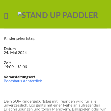
Kindergeburtstag
Datum
24. Mai 2024
Zeit
15:00 - 18:00
Veranstaltungsort
Bootshaus Achterdiek
Dein SUP-Kindergeburtstag mit Freunden wird für alle
unvergesslich. Los geht’s mit einer Reihe an aufregenden
Erlebnisübungen und tollen Manövern, Ballspielen oder wir