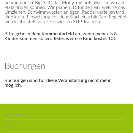
nehmen unser Big SUP, das Moby, mit aufs Wasser, wo alle
Platz finden können. Wir planen 3 Stunden ein, welche das
Umziehen, Schwimmwesten anlegen, Paddel verteilen und
eine kurze Einweisung vor dem Start einschließen. Begleitet
werdet ihr stets von zertifizierten SUP-Trainern.
Bitte gebe in dem Kommentarfeld an, wenn mehr als 8
Kinder kommen sollen. Jedes weitere Kind kostet 10€
Buchungen
Buchungen sind für diese Veranstaltung nicht mehr
möglich.
DATENSCHUTZ
AGB