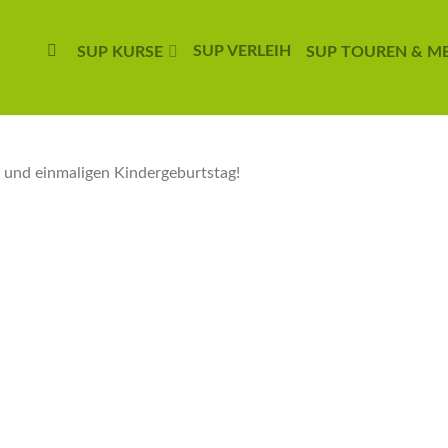
SUP VERLEIH
SUP KURSE
SUP TOUREN & M
 und einmaligen Kindergeburtstag!