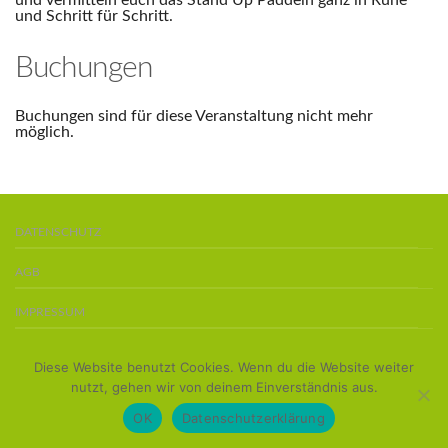
und vermitteln euch das Stand Up Paddeln ganz in Ruhe
und Schritt für Schritt.
Buchungen
Buchungen sind für diese Veranstaltung nicht mehr
möglich.
DATENSCHUTZ
AGB
IMPRESSUM
BOARDS KAUFEN
Diese Website benutzt Cookies. Wenn du die Website weiter
Copyright 2016 ©
Team Stand-Up-Paddler
nutzt, gehen wir von deinem Einverständnis aus.
OK
Datenschutzerklärung