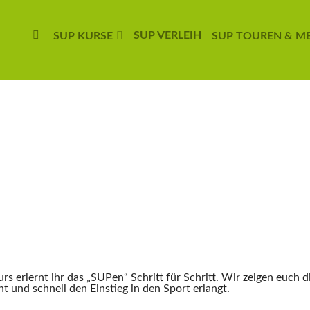
SUP VERLEIH
SUP KURSE
SUP TOUREN & M
s erlernt ihr das „SUPen“ Schritt für Schritt. Wir zeigen euch 
t und schnell den Einstieg in den Sport erlangt.