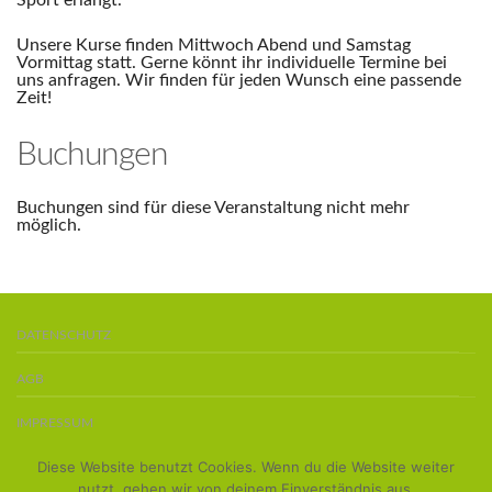
Sport erlangt.
Unsere Kurse finden Mittwoch Abend und Samstag
Vormittag statt. Gerne könnt ihr individuelle Termine bei
uns anfragen. Wir finden für jeden Wunsch eine passende
Zeit!
Buchungen
Buchungen sind für diese Veranstaltung nicht mehr
möglich.
DATENSCHUTZ
AGB
IMPRESSUM
Diese Website benutzt Cookies. Wenn du die Website weiter
BOARDS KAUFEN
nutzt, gehen wir von deinem Einverständnis aus.