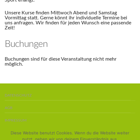
Sport erlangt.
Unsere Kurse finden Mittwoch Abend und Samstag
Vormittag statt. Gerne könnt ihr individuelle Termine bei
uns anfragen. Wir finden für jeden Wunsch eine passende
Zeit!
Buchungen
Buchungen sind für diese Veranstaltung nicht mehr
möglich.
DATENSCHUTZ
AGB
IMPRESSUM
Diese Website benutzt Cookies. Wenn du die Website weiter
BOARDS KAUFEN
nutzt, gehen wir von deinem Einverständnis aus.