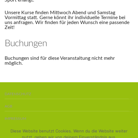
Sport erlangt.
Unsere Kurse finden Mittwoch Abend und Samstag
Vormittag statt. Gerne könnt ihr individuelle Termine bei
uns anfragen. Wir finden für jeden Wunsch eine passende
Zeit!
Buchungen
Buchungen sind für diese Veranstaltung nicht mehr
möglich.
DATENSCHUTZ
AGB
IMPRESSUM
Diese Website benutzt Cookies. Wenn du die Website weiter
BOARDS KAUFEN
nutzt, gehen wir von deinem Einverständnis aus.