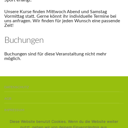
Sport erlangt.
Unsere Kurse finden Mittwoch Abend und Samstag
Vormittag statt. Gerne könnt ihr individuelle Termine bei
uns anfragen. Wir finden für jeden Wunsch eine passende
Zeit!
Buchungen
Buchungen sind für diese Veranstaltung nicht mehr
möglich.
DATENSCHUTZ
AGB
IMPRESSUM
Diese Website benutzt Cookies. Wenn du die Website weiter
BOARDS KAUFEN
nutzt, gehen wir von deinem Einverständnis aus.