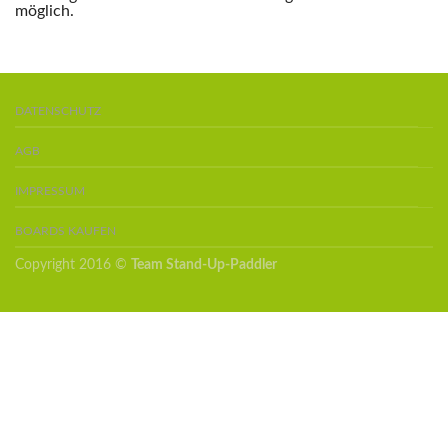
möglich.
DATENSCHUTZ
AGB
IMPRESSUM
BOARDS KAUFEN
Copyright 2016 ©
Team Stand-Up-Paddler