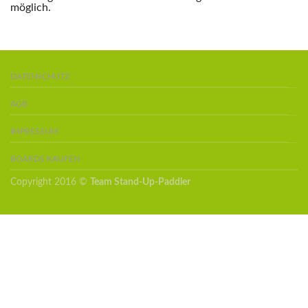
möglich.
DATENSCHUTZ
AGB
IMPRESSUM
BOARDS KAUFEN
Copyright 2016 ©
Team Stand-Up-Paddler