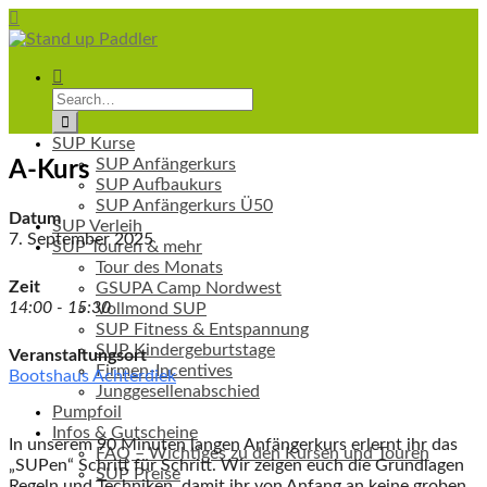
SUP Kurse
SUP Anfängerkurs
A-Kurs
SUP Aufbaukurs
SUP Anfängerkurs Ü50
Datum
SUP Verleih
7. September 2025
SUP Touren & mehr
Tour des Monats
Zeit
GSUPA Camp Nordwest
14:00 - 15:30
Vollmond SUP
SUP Fitness & Entspannung
SUP Kindergeburtstage
Veranstaltungsort
Firmen-Incentives
Bootshaus Achterdiek
Junggesellenabschied
Pumpfoil
Infos & Gutscheine
In unserem 90 Minuten langen Anfängerkurs erlernt ihr das
FAQ – Wichtiges zu den Kursen und Touren
„SUPen“ Schritt für Schritt. Wir zeigen euch die Grundlagen
SUP Preise
Regeln und Techniken, damit ihr von Anfang an keine groben