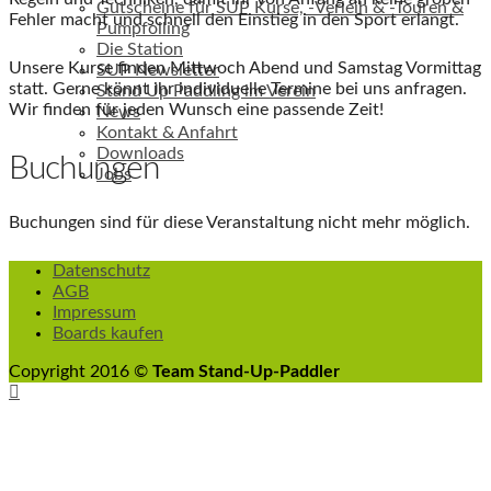
Gutscheine für SUP Kurse, -Verleih & -Touren &
Fehler macht und schnell den Einstieg in den Sport erlangt.
Pumpfoiling
Die Station
Unsere Kurse finden Mittwoch Abend und Samstag Vormittag
SUP Newsletter
statt. Gerne könnt ihr individuelle Termine bei uns anfragen.
Stand Up Paddling im Verein
Wir finden für jeden Wunsch eine passende Zeit!
News
Kontakt & Anfahrt
Downloads
Buchungen
Jobs
Buchungen sind für diese Veranstaltung nicht mehr möglich.
Datenschutz
AGB
Impressum
Boards kaufen
Copyright 2016 ©
Team Stand-Up-Paddler