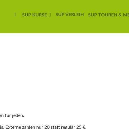
SUP VERLEIH
SUP KURSE
SUP TOUREN & M
en für jeden.
s. Externe zahlen nur 20 statt regulär 25 €.