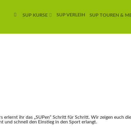
SUP VERLEIH
SUP KURSE
SUP TOUREN & M
erlernt ihr das „SUPen“ Schritt für Schritt. Wir zeigen euch d
t und schnell den Einstieg in den Sport erlangt.